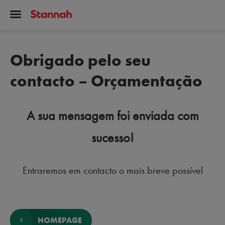
Sectores do mercado
Administração
Comercial
Cultura
Obrigado pelo seu
Ensino e tempos livres
contacto – Orçamentação
Habitação
Indústria
A sua mensagem foi enviada com
Infraestruturas
sucesso!
Saúde
Turismo
Entraremos em contacto o mais breve possível
HOMEPAGE