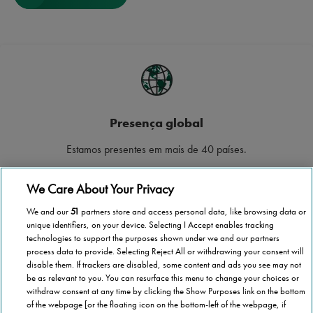
Presença global
Estamos presentes em mais de 40 países.
We Care About Your Privacy
We and our
51
partners store and access personal data, like browsing data or
unique identifiers, on your device. Selecting I Accept enables tracking
Cobertura nacional
technologies to support the purposes shown under we and our partners
process data to provide. Selecting Reject All or withdrawing your consent will
Cobrimos todo o território continental e Ilhas.
disable them. If trackers are disabled, some content and ads you see may not
be as relevant to you. You can resurface this menu to change your choices or
withdraw consent at any time by clicking the Show Purposes link on the bottom
of the webpage [or the floating icon on the bottom-left of the webpage, if