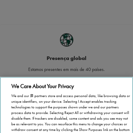
Presença global
Estamos presentes em mais de 40 países.
We Care About Your Privacy
We and our
51
partners store and access personal data, like browsing data or
unique identifiers, on your device. Selecting I Accept enables tracking
Cobertura nacional
technologies to support the purposes shown under we and our partners
process data to provide. Selecting Reject All or withdrawing your consent will
Cobrimos todo o território continental e Ilhas.
disable them. If trackers are disabled, some content and ads you see may not
be as relevant to you. You can resurface this menu to change your choices or
withdraw consent at any time by clicking the Show Purposes link on the bottom