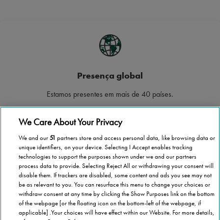
Presença global
Estamos presentes em mais de 40 países.
We Care About Your Privacy
We and our
51
partners store and access personal data, like browsing data or
unique identifiers, on your device. Selecting I Accept enables tracking
Cobertura nacional
technologies to support the purposes shown under we and our partners
process data to provide. Selecting Reject All or withdrawing your consent will
Cobrimos todo o território continental e Ilhas.
disable them. If trackers are disabled, some content and ads you see may not
be as relevant to you. You can resurface this menu to change your choices or
withdraw consent at any time by clicking the Show Purposes link on the bottom
of the webpage [or the floating icon on the bottom-left of the webpage, if
applicable] .Your choices will have effect within our Website. For more details,